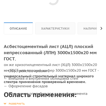
ОПИСАНИЕ
ХАРАКТЕРИСТИКИ
НАЛИЧИЕ
Асбестоцементный лист (АЦЛ) плоский
непрессованный (ЛПН) 3000х1500х20 мм
ГОСТ
,
он же хризотилцементный лист (ХЦЛ) 3000х1500х20
мм ГОСТ или плоский шифер 3000х1500х20 мм ГОСТ -
Обустройство кровли
универсальный строительный материал широкого
Внешняя и внутренняя облицовка стен
спектра применения проверенный временем.
Оформление фасадов
Область применения:
Несъемная опалубка под залив фундамента
Защита электрооборудования от высокого