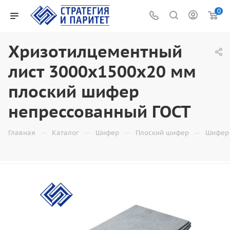
0
Хризотилцементный
лист 3000х1500х20 мм
плоский шифер
непрессованный ГОСТ
—
—
—
—
Главная
Каталог
Шифер
Плоский шифер
Шифер 