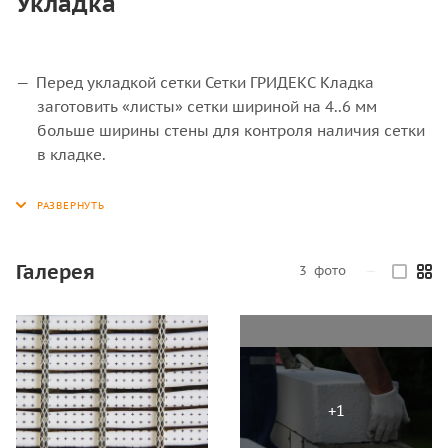
Укладка
Перед укладкой сетки Сетки ГРИДЕКС Кладка
заготовить «листы» сетки шириной на 4..6 мм
больше ширины стены для контроля наличия сетки
в кладке.
Выпуск сетки с каждой стороны (плоскости) стены
должен составлять не менее 2 мм. При этом следует
учесть устройство нахлеста, принятого в проектном
решении.
Галерея
3
фото
—
Длина сетки должна приниматься не менее 2-3 м.
Максимальная длина сетки должна обеспечивать
удобную её укладку на горизонтальную
поверхность стены.