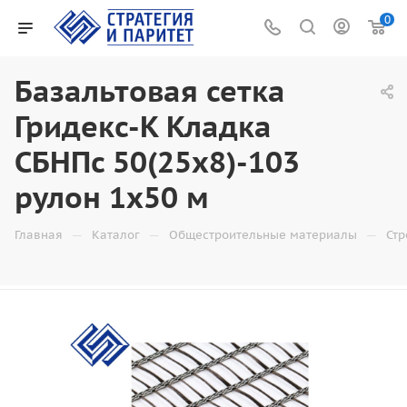
0
Базальтовая сетка
Гридекс-К Кладка
СБНПс 50(25х8)-103
рулон 1х50 м
—
—
—
Главная
Каталог
Общестроительные материалы
Стр