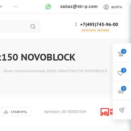
...
ы
zakaz@str-p.com
ВОЙТИ
+7(495)743-96-00
ЗАКАЗАТЬ ЗВОНОК
0
х150 NOVOBLOCK
—
0
Блок газосиликатный Д600 600х250х150 NOVOBLOCK
0
Артикул:
00-00005584
СРАВНИТЬ