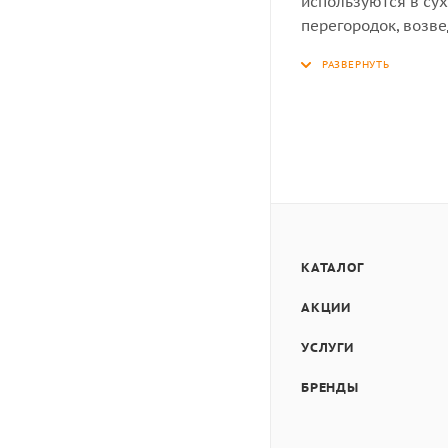
используются в су
перегородок, возв
в интерьере.
Благодаря ячеистой
характеристики, вы
морозостойкостью,
А также прост в об
КАТАЛОГ
АКЦИИ
УСЛУГИ
БРЕНДЫ