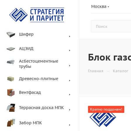
Москва
Шифер
АЦЭИД
Блок га
Асбестоцементные
трубы
—
Главная
Каталог
Древесно-плитные
Вентфасад
Террасная доска МПК
Кратно поддонам!
Забор МПК