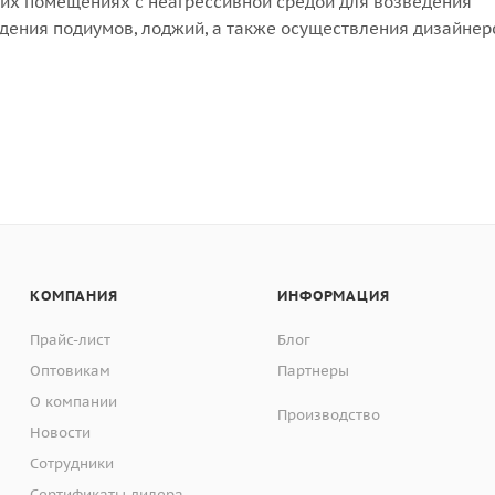
хих помещениях с неагрессивной средой для возведения
едения подиумов, лоджий, а также осуществления дизайнер
 структуре и составу, блок имеет отличные теплоизоляци
сокую прочностью, огнестойкостью, влагостойкостью,
 не подвержен разрушению, усадке и гниению.
работке: легко пилится, режется.
КОМПАНИЯ
ИНФОРМАЦИЯ
Прайс-лист
Блог
Оптовикам
Партнеры
О компании
Производство
Новости
Сотрудники
Сертификаты дилера