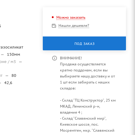
Можно заказать
Нашли дешевле?
5
ПОД ЗАКАЗ
газосиликат
—
150мм
ВНИМАНИЕ!
оне / м3
—
Продажа осуществляется
кратно поддонам, если вы
шт
—
80
выбираете нашу доставку и от
1 шт если забирать с наших
—
42,6
складов:
- Склад "ТЦ Конструктор", 25 км
МКАД, Ленинский р-н,
владение 4 ;
- Склад "Славянский мир",
Киевское шоссе, пос.
Мосрентген, мкр. "Славянский