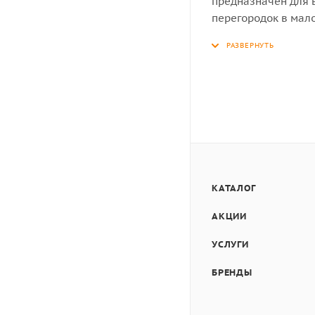
предназначен для 
перегородок в мал
цемента и извести.
Благодаря ячеистой
характеристики, вы
морозостойкостью,
А также прост в об
КАТАЛОГ
АКЦИИ
УСЛУГИ
БРЕНДЫ