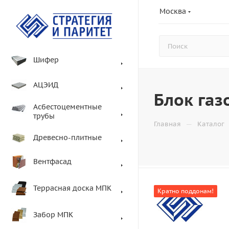
Москва
Шифер
АЦЭИД
Блок га
Асбестоцементные
трубы
—
Главная
Каталог
Древесно-плитные
Вентфасад
Террасная доска МПК
Кратно поддонам!
Забор МПК