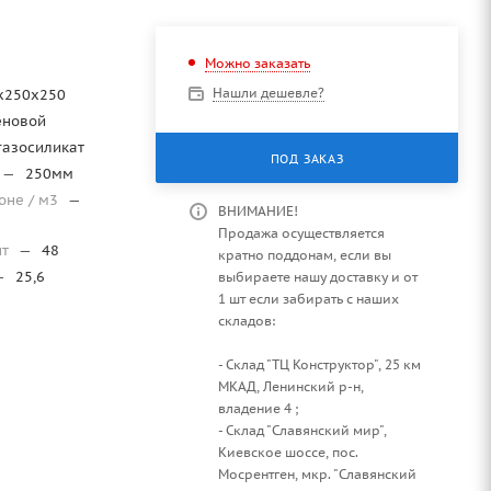
Можно заказать
Нашли дешевле?
х250х250
еновой
газосиликат
ПОД ЗАКАЗ
—
250мм
оне / м3
—
ВНИМАНИЕ!
Продажа осуществляется
шт
—
48
кратно поддонам, если вы
—
25,6
выбираете нашу доставку и от
1 шт если забирать с наших
складов:
- Склад "ТЦ Конструктор", 25 км
МКАД, Ленинский р-н,
владение 4 ;
- Склад "Славянский мир",
Киевское шоссе, пос.
Мосрентген, мкр. "Славянский