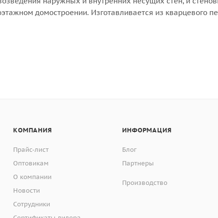
возведения наружных и внутренних несущих стен, и стено
оэтажном домостроении. Изготавливается из кварцевого пе
 структуре и составу, блок имеет отличные теплоизоляци
сокую прочностью, огнестойкостью, влагостойкостью,
 не подвержен разрушению, усадке и гниению.
работке: легко пилится, режется.
КОМПАНИЯ
ИНФОРМАЦИЯ
Прайс-лист
Блог
Оптовикам
Партнеры
О компании
Производство
Новости
Сотрудники
Сертификаты дилера