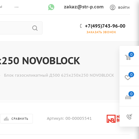
...
ы
zakaz@str-p.com
ВОЙТИ
+7(495)743-96-00
ЗАКАЗАТЬ ЗВОНОК
0
х250 NOVOBLOCK
—
0
Блок газосиликатный Д500 625х250х250 NOVOBLOCK
0
Артикул:
00-00005541
СРАВНИТЬ