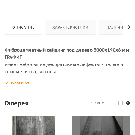
ОПИСАНИЕ
ХАРАКТЕРИСТИКИ
НАЛИЧИЕ
Фиброцементный сайдинг под дерево 3000х190х8 мм
ГРАФИТ
имеет небольшие декоративные дефекты - белые и
темные пятна, высолы.
Данные сайдинг панели прекрасно подойдут для
покраски, а так же для обустройства заборов и
подсобных помещений (сараи, бани и т.д.).
Галерея
3
фото
—
Фиброцементный сайдинг
(хризотилцементный сайдинг)
можно самостоятельно покрасить в любой