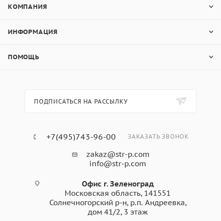
КОМПАНИЯ
Пожаробезопасность
- абсолютно не горючий
материал, не поддерживает горение, не выделяет
ИНФОРМАЦИЯ
при нагреве вредных веществ.
Не содержит органики
- материал не подвержен
ПОМОЩЬ
гниению и разбуханию при попадании влаги.
Экономичный материал
- фасадная доска имеет
привлекательную стоимость, удобный размер и
высокую энергоэффективность.
ПОДПИСАТЬСЯ НА РАССЫЛКУ
Монтаж
+7(495)743-96-00
ЗАКАЗАТЬ ЗВОНОК
фиброцементной доски под
zakaz@str-p.com
info@str-p.com
дерево 3000х190х8 мм
ГРАФИТ
Офис г. Зеленоград
Московская область, 141551
Солнечногорский р-н, р.п. Андреевка,
дом 41/2, 3 этаж
Установка несущей подсистемы с шагом 50-60 см.