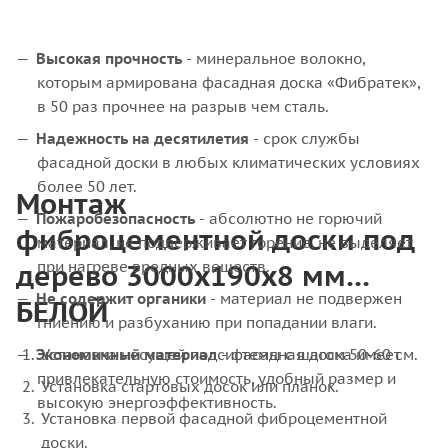
Высокая прочность
- минеральное волокно,
которым армирована фасадная доска «Фибратек»,
в 50 раз прочнее на разрыв чем сталь.
Надежность на десятилетия
- срок службы
фасадной доски в любых климатических условиях
более 50 лет.
Монтаж
Пожаробезопасность
- абсолютно не горючий
фиброцементной доски под
материал, не поддерживает горение, не выделяет
дерево 3000х190х8 мм
при нагреве вредных веществ.
Не содержит органики
- материал не подвержен
БЕЛОЙ
гниению и разбуханию при попадании влаги.
Экономичный материал
Установка несущей подсистемы с шагом 50-60 см.
- фасадная доска имеет
привлекательную стоимость, удобный размер и
Установка стартовых досок или планок.
высокую энергоэффективность.
Установка первой фасадной фиброцементной
доски.