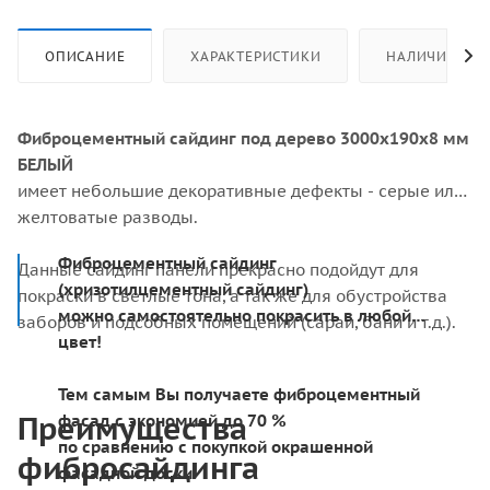
ОПИСАНИЕ
ХАРАКТЕРИСТИКИ
НАЛИЧИЕ
Фиброцементный сайдинг под дерево 3000х190х8 мм
БЕЛЫЙ
имеет небольшие декоративные дефекты - серые или
желтоватые разводы.
Фиброцементный сайдинг
Данные сайдинг панели прекрасно подойдут для
(хризотилцементный сайдинг)
покраски в светлые тона, а так же для обустройства
можно самостоятельно покрасить в любой
заборов и подсобных помещений (сараи, бани и т.д.).
цвет!
Тем самым Вы получаете фиброцементный
Преимущества
фасад с экономией до 70 %
по сравнению с покупкой окрашенной
фибросайдинга
фасадной доски.