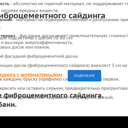
ость
- абсолютно не горючий материал, не поддерживает г
 нагреве вредных веществ.
иброцементного сайдинга
ганики
- материал не подвержен гниению и разбуханию при
.
териал
- фасадная доска имеет привлекательную стоимост
щей подсистемы с шагом 50-60 см.
 и высокую энергоэффективность.
овых досок или планок.
ой фасадной фиброцементной доски.
ующих досок (фиброцементного сайдинга) внахлест 3 см на
ЙДИНГА С ФОТОМАТЕРИАЛОМ
ПОДРОБНЕЕ
к каждому бруску (профилю) саморезами, как и первая.
красить или оставить серыми, предварительно прогрунтова
 фиброцементного сайдинга.
элементы примыкания закрываются доборной доской.
бани.