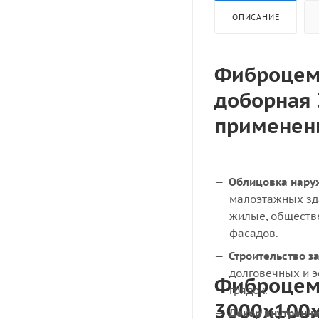
ОПИСАНИЕ
Фиброцем
доборная 
применен
Облицовка нару
малоэтажных зд
жилые, обществе
фасадов.
Строительство з
долговечных и э
Фиброцем
грядок.
3000x100x
Декор внутренне