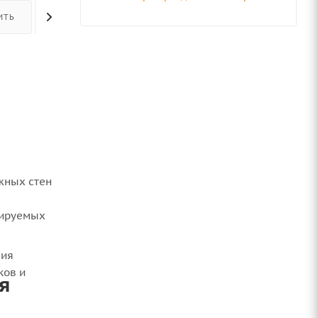
ИТЬ
ОПЛАТА
ДОСТАВКА
ОТЗЫВЫ
жных стен
лируемых
ния
ков и
я