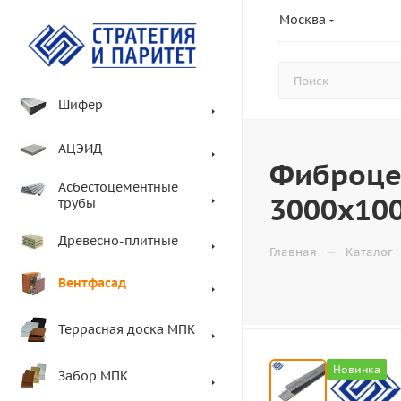
Москва
Шифер
АЦЭИД
Фиброце
Асбестоцементные
3000x10
трубы
Древесно-плитные
—
Главная
Каталог
Вентфасад
Террасная доска МПК
Новинка
Забор МПК