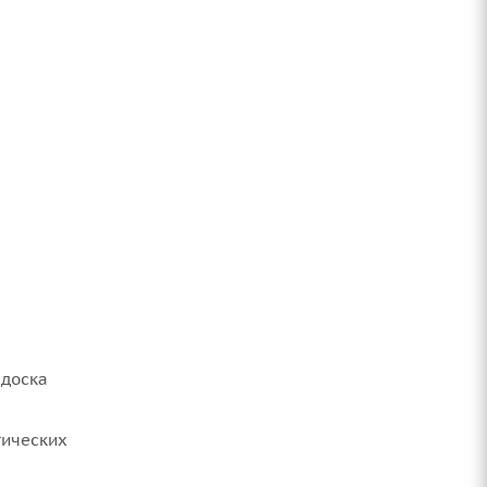
 доска
тических