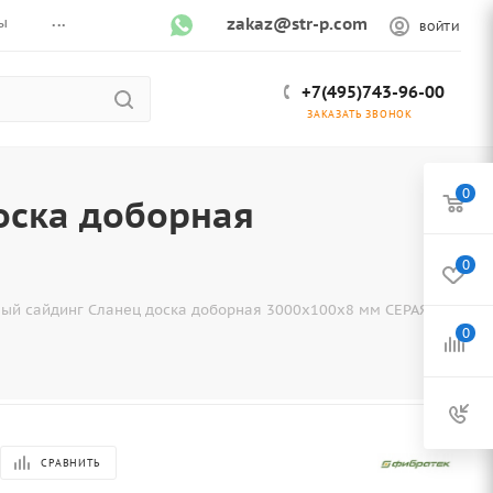
...
ы
zakaz@str-p.com
ВОЙТИ
+7(495)743-96-00
ЗАКАЗАТЬ ЗВОНОК
0
оска доборная
0
ый сайдинг Сланец доска доборная 3000x100x8 мм СЕРАЯ
0
СРАВНИТЬ