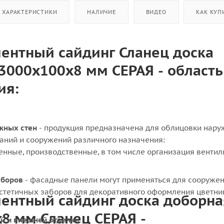
ХАРАКТЕРИСТИКИ
НАЛИЧИЕ
ВИДЕО
КАК КУП
ентный сайдинг Сланец доска
3000х100х8 мм СЕРАЯ - область
ия:
жных стен
- продукция предназначена для облицовки нару
аний и сооружений различного назначения:
нные, производственные, в том числе организация венти
аборов
- фасадные панели могут применяться для сооруже
стетичных заборов для декоративного оформления цветни
ентный сайдинг доска доборна
8 мм Сланец СЕРАЯ -
й и внешней отделки.