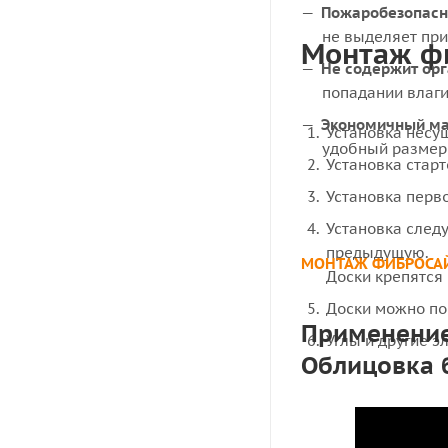
Пожаробезопасн
не выделяет при
Монтаж ф
Не содержит ор
попадании влаги
Экономичный ма
Установка несу
удобный размер
Установка старт
Установка перв
Установка след
предыдущую.
МОНТАЖ ФИБРОСА
Доски крепятся 
Доски можно по
Применение
Углы и другие 
Облицовка 