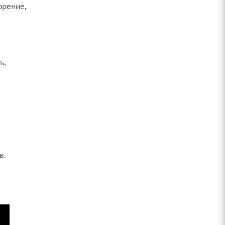
орение,
ь,
в.