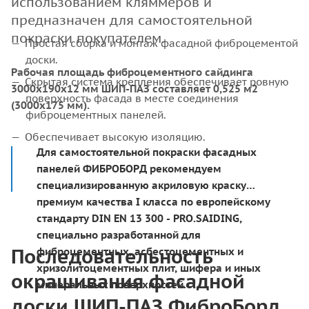
использованием кляммеров и
предназначен для самостоятельной
покраски покупателем.
Простая сборка и монтаж фасадной фиброцементой
доски.
Рабочая площадь фиброцементного сайдинга
Скрытая система крепления обеспечивает ровную
3000х190x12 мм ШИП-ПАЗ составляет 0,525 м2
поверхность фасада в месте соединения
(3000х175 мм).
фиброцементных панелей.
Обеспечивает высокую изоляцию.
Для самостоятельной покраски фасадных
панелей ФИБРОБОРД рекомендуем
специализированную акриловую краску
премиум качества I класса по европейскому
стандарту DIN EN 13 300 - PRO.SAIDING,
специально разработанной для
Последовательность
фиброцементных, асбестоцементных и
хризолитоцементных плит, шифера и иных
окрашивания фасадной
минеральных поверхностей.
доски ШИП-ПАЗ ФиброБорд