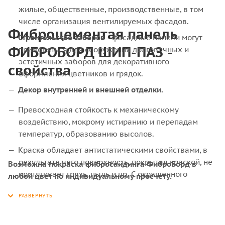
жилые, общественные, производственные, в том
числе организация вентилируемых фасадов.
Фиброцементая панель
Строительство заборов
- фасадные панели могут
ФИБРОБОРД ШИП-ПАЗ -
применяться для сооружения долговечных и
эстетичных заборов для декоративного
свойства
оформления цветников и грядок.
Декор внутренней и внешней отделки.
Превосходная стойкость к механическому
воздействию, мокрому истиранию и перепадам
температур, образованию высолов.
Краска обладает антистатическими свойствами, в
результате чего поверхность, покрытая краской, не
Возможна покраска фибросайдинга ФиброБорд в
притягивает грязь, пыль и пр. С окрашенного
любой цвет по индивидуальному просчету.
фиброцементного сайдинга легче удаляются
разные пятна и грязь.
Покрытие обеспечивает превосходную стойкость к