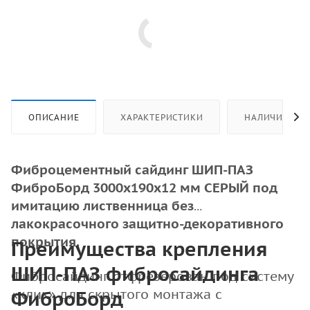
ОПИСАНИЕ
ХАРАКТЕРИСТИКИ
НАЛИЧИЕ
Фиброцементный сайдинг ШИП-ПАЗ
ФиброБорд 3000x190x12 мм СЕРЫЙ под
имитацию лиственница без
лакокрасочного защитно-декоративного
покрытия.
Преимущества крепления
ШИП-ПАЗ фибросайдинга
Фибросайдинг отфрезерован под систему
«клик» для скрытого монтажа с
ФиброБорд