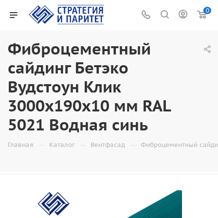
0
Фиброцементный
сайдинг Бетэко
Вудстоун Клик
3000x190x10 мм RAL
5021 Водная синь
—
—
—
Главная
Каталог
Вентфасад
Фиброцементный сайди