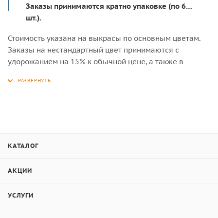
Заказы принимаются кратно упаковке (по 6
шт.).
Стоимость указана на выкрасы по основным цветам.
Заказы на нестандартный цвет принимаются с
удорожанием на 15% к обычной цене, а также в
объёме от 200 кв.м или 350 панелей сайдинга.
Система крепежа «шип-паз» (под кляймер).
Изготовим для Вас фибросайдинг любого цвета за 15
рабочих дней (для стандартных размеров досок).
Фиброцемент не рекомендуется устанавливать на
цоколь здания!
КАТАЛОГ
АКЦИИ
Состав фиброцементной
УСЛУГИ
доски Бетэко Вудстоун Клик