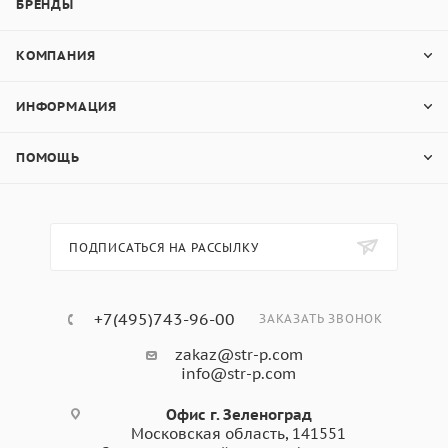
RAL 5021:
БРЕНДЫ
КОМПАНИЯ
90% — цемент
10% — горный лён и минеральные добавки
ИНФОРМАЦИЯ
Фиброцементный сайдинг
ПОМОЩЬ
Бетэко Вудстоун Клик
3000x190x10 Водная синь -
ПОДПИСАТЬСЯ НА РАССЫЛКУ
область применения:
+7(495)743-96-00
ЗАКАЗАТЬ ЗВОНОК
Декоративная облицовка фасадов загородных
домов
zakaz@str-p.com
info@str-p.com
Отделка свесов кровли
Для оформления беседок, террас, веранд
Офис г. Зеленоград
Московская область, 141551
Возведение многоэтажных домов