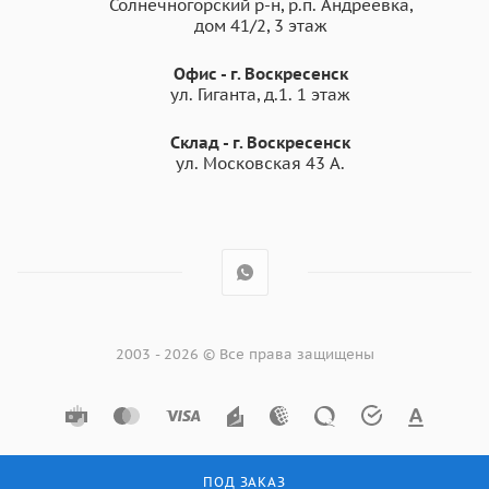
Солнечногорский р-н, р.п. Андреевка,
дом 41/2, 3 этаж
Ремонт ветхого жилого фонда
Строительство коммерческой недвижимости.
Офис - г. Воскресенск
ул. Гиганта, д.1. 1 этаж
Преимущества
Склад - г. Воскресенск
ул. Московская 43 А.
фибросайдинга Бетэко
Вудстоун Клик Водная синь
RAL 5021
Фиброцементный сайдинг с системой крепежа
«клик».
2003 - 2026 © Все права защищены
Простой монтаж и надежное соединение «шип-
паз». Установка в любой сезон, до -20°С. Не
требуется отдельный уход после монтажа.
Покрытие полиуретан c фактурой дерева - цвет
водная синь RAL 5021.
ПОД ЗАКАЗ