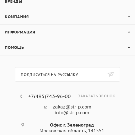
RAL 1019:
БРЕНДЫ
КОМПАНИЯ
90% — цемент
10% — горный лён и минеральные добавки
ИНФОРМАЦИЯ
Фиброцементный сайдинг
ПОМОЩЬ
Бетэко Вудстоун Клик
3000x190x10 Серо-бежевый
ПОДПИСАТЬСЯ НА РАССЫЛКУ
- область применения:
+7(495)743-96-00
ЗАКАЗАТЬ ЗВОНОК
Декоративная облицовка фасадов загородных
домов
zakaz@str-p.com
info@str-p.com
Отделка свесов кровли
Для оформления беседок, террас, веранд
Офис г. Зеленоград
Московская область, 141551
Возведение многоэтажных домов