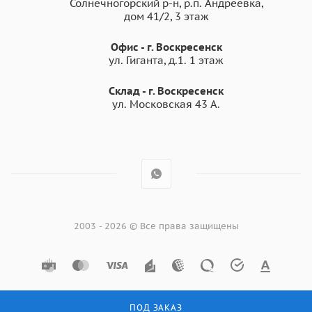
Солнечногорский р-н, р.п. Андреевка,
дом 41/2, 3 этаж
Ремонт ветхого жилого фонда
Строительство коммерческой недвижимости.
Офис - г. Воскресенск
ул. Гиганта, д.1. 1 этаж
Преимущества
Склад - г. Воскресенск
ул. Московская 43 А.
фибросайдинга Бетэко
Вудстоун Клик RAL 1019
Серо-бежевый
Фиброцементный сайдинг с системой крепежа
«клик».
2003 - 2026 © Все права защищены
Простой монтаж и надежное соединение «шип-
паз». Установка в любой сезон, до -20°С. Не
требуется отдельный уход после монтажа.
Покрытие полиуретан c фактурой дерева серо-
бежевого цвета RAL 1019.
ПОД ЗАКАЗ