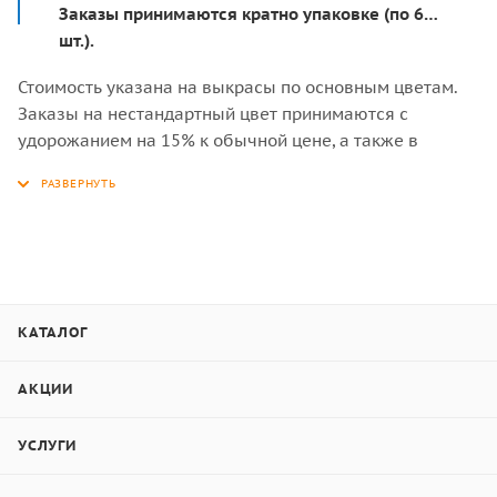
Заказы принимаются кратно упаковке (по 6
шт.).
Стоимость указана на выкрасы по основным цветам.
Заказы на нестандартный цвет принимаются с
удорожанием на 15% к обычной цене, а также в
объёме от 200 кв.м или 350 панелей сайдинга.
Система крепежа «шип-паз» (под кляймер).
Изготовим для Вас фибросайдинг любого цвета за 15
рабочих дней (для стандартных размеров досок).
Фиброцемент не рекомендуется устанавливать на
цоколь здания!
КАТАЛОГ
АКЦИИ
Состав фиброцементной
УСЛУГИ
доски Бетэко Вудстоун Клик