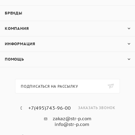
доски Бетэко Вудстоун Клик
RAL 1015:
БРЕНДЫ
КОМПАНИЯ
90% — цемент
10% — горный лён и минеральные добавки
ИНФОРМАЦИЯ
Фиброцементный сайдинг
ПОМОЩЬ
Бетэко Вудстоун Клик
3000x190x10 Светлая
ПОДПИСАТЬСЯ НА РАССЫЛКУ
слоновая кость - область
применения:
+7(495)743-96-00
ЗАКАЗАТЬ ЗВОНОК
zakaz@str-p.com
Декоративная облицовка фасадов загородных
info@str-p.com
домов