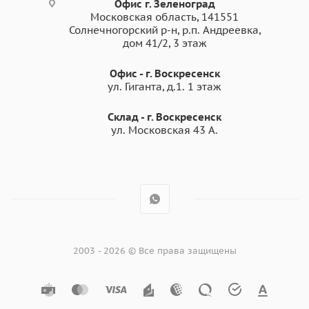
Отделка свесов кровли
Офис г. Зеленоград
Московская область, 141551
Для оформления беседок, террас, веранд
Солнечногорский р-н, р.п. Андреевка,
дом 41/2, 3 этаж
Возведение многоэтажных домов
Ремонт ветхого жилого фонда
Офис - г. Воскресенск
ул. Гиганта, д.1. 1 этаж
Строительство коммерческой недвижимости.
Склад - г. Воскресенск
ул. Московская 43 А.
Преимущества
фибросайдинга Бетэко
Вудстоун Клик RAL 1015
Светлая слоновая кость
Фиброцементный сайдинг с системой крепежа
2003 - 2026 © Все права защищены
«клик».
Простой монтаж и надежное соединение «шип-
паз». Установка в любой сезон, до -20°С. Не