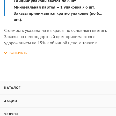
Сайдинг упаковывается по 6 шт.
Минимальная партия – 1 упаковка / 6 шт.
Заказы принимаются кратно упаковке (по 6
шт.).
Стоимость указана на выкрасы по основным цветам.
Заказы на нестандартный цвет принимаются с
удорожанием на 15% к обычной цене, а также в
объёме от 200 кв.м или 350 панелей сайдинга.
Система крепежа «шип-паз» (под кляймер).
Изготовим для Вас фибросайдинг любого цвета за 15
рабочих дней (для стандартных размеров досок).
Фиброцемент не рекомендуется устанавливать на
цоколь здания!
КАТАЛОГ
АКЦИИ
Состав фиброцементной
УСЛУГИ