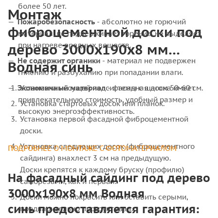
более 50 лет.
Монтаж
Пожаробезопасность
- абсолютно не горючий
фиброцементной доски под
материал, не поддерживает горение, не выделяет
дерево 3000x190x8 мм
при нагреве вредных веществ.
Не содержит органики
- материал не подвержен
Водная синь
гниению и разбуханию при попадании влаги.
Экономичный материал
Установка несущей подсистемы с шагом 50-60 см.
- фасадная доска имеет
привлекательную стоимость, удобный размер и
Установка стартовых досок или планок.
высокую энергоэффективность.
Установка первой фасадной фиброцементной
доски.
Установка следующих досок (фиброцементного
ПОДРОБНЕЕ О МОНТАЖЕ С ФОТОМАТЕРИАЛОМ
сайдинга) внахлест 3 см на предыдущую.
Доски крепятся к каждому бруску (профилю)
На фасадный сайдинг под дерево
саморезами, как и первая.
3000x190x8 мм Водная
Доски можно покрасить или оставить серыми,
синь предоставляется гарантия:
предварительно прогрунтовав.