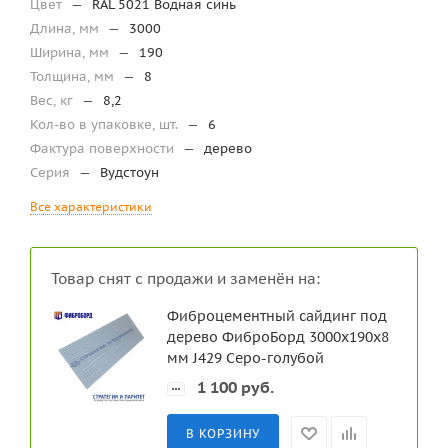
Цвет
—
RAL 5021 Водная синь
Длина, мм
—
3000
Ширина, мм
—
190
Толщина, мм
—
8
Вес, кг
—
8,2
Кол-во в упаковке, шт.
—
6
Фактура поверхности
—
дерево
Серия
—
Вудстоун
Все характеристики
Товар снят с продажи и заменён на:
Фиброцементный сайдинг под
дерево ФиброБорд 3000x190x8
мм J429 Серо-голубой
1 100
руб.
В КОРЗИНУ