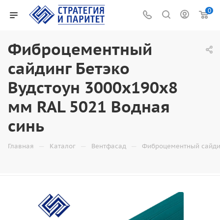
0
Фиброцементный
сайдинг Бетэко
Вудстоун 3000x190x8
мм RAL 5021 Водная
синь
—
—
—
Главная
Каталог
Вентфасад
Фиброцементный сайди