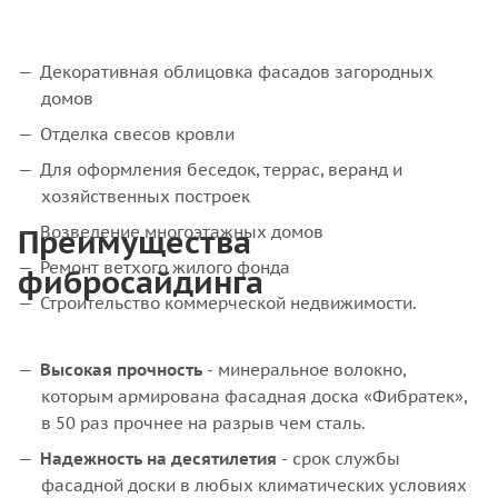
Декоративная облицовка фасадов загородных
домов
Отделка свесов кровли
Для оформления беседок, террас, веранд и
хозяйственных построек
Преимущества
Возведение многоэтажных домов
Ремонт ветхого жилого фонда
фибросайдинга
Строительство коммерческой недвижимости.
Высокая прочность
- минеральное волокно,
которым армирована фасадная доска «Фибратек»,
в 50 раз прочнее на разрыв чем сталь.
Надежность на десятилетия
- срок службы
фасадной доски в любых климатических условиях