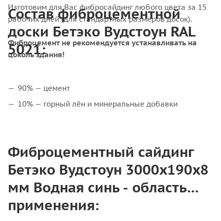
Изготовим для Вас фибросайдинг любого цвета за 15
Состав фиброцементной
рабочих дней (для стандартных размеров досок).
доски Бетэко Вудстоун RAL
Фиброцемент не рекомендуется устанавливать на
5021:
цоколь здания!
90% — цемент
10% — горный лён и минеральные добавки
Фиброцементный сайдинг
Бетэко Вудстоун 3000x190x8
мм Водная синь - область
применения: