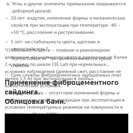
Углы и другие элементы примыкания закрываются
доборной доской.
10 лет- вздутие, изменение формы и механических
свойств при эксплуатации при температуре -40 –
+50 °С, расслоение и растрескивание.
5 лет- на стабильность цвета, адгезию и
светостойкость *.
*Стабильность цвета – плавное и равномерное
изменение насыщенности цвета в диапазоне не более
Термостойкость** на протяжении всего срока
2-х единиц по шкале CIE Lab при нормальных
службы.
условиях наблюдения (дневной свет, расстояние не
Срок службы фиброцементных окрашенных плит
менее 1,5 м) при эксплуатации в любых
Применение фиброцементного
составляет не менее 25 лет.
климатических условиях.
сайдинга.
**Термостойкость – отсутствие изменений формы и
Облицовка бани.
механических свойств продукции при эксплуатации в
условиях температурных режимов на поверхности в
диапазоне -40 до +50°С.