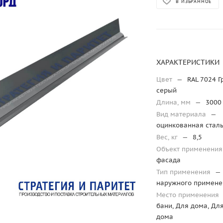
В ИЗБРАННОЕ
ХАРАКТЕРИСТИКИ
Цвет
—
RAL 7024 
серый
Длина, мм
—
3000
Вид материала
—
оцинкованная стал
Вес, кг
—
8,5
Объект применени
фасада
Тип применения
—
наружного примене
Место применения
бани, Для дома, Дл
дома