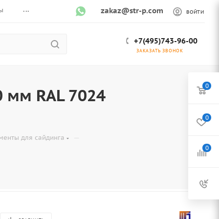
...
ы
zakaz@str-p.com
ВОЙТИ
+7(495)743-96-00
ЗАКАЗАТЬ ЗВОНОК
0
0 мм RAL 7024
0
—
менты для сайдинга
0