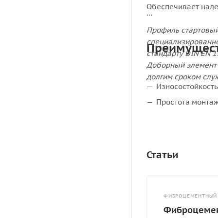
Обеспечивает наде
Профиль стартовый
специализированно
Преимущест
стандарту DIN EN 1
Доборный элемент 
долгим сроком слу
Износостойкость
Простота монтаж
Статьи
ФИБРОЦЕМЕНТНЫЙ
Фиброцемен