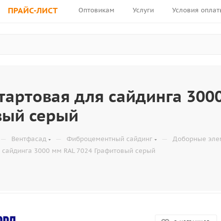
ПРАЙС-ЛИСТ
Оптовикам
Услуги
Условия оплат
тартовая для сайдинга 300
вый серый
—
—
—
Вентфасад
Фиброцементный сайдинг
Доборные эле
 сайдинга 3000 мм RAL 7024 Графитовый серый