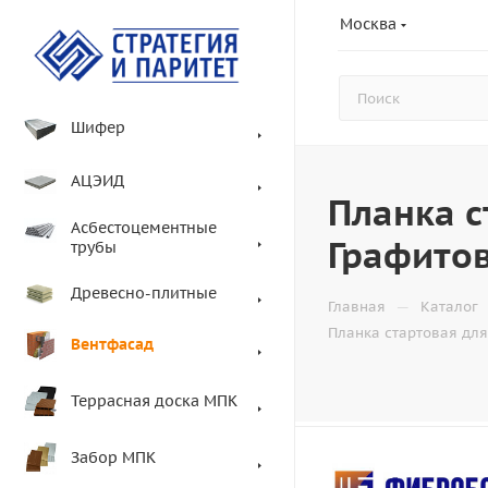
Москва
Шифер
АЦЭИД
Планка с
Асбестоцементные
Графито
трубы
Древесно-плитные
—
Главная
Каталог
Планка стартовая для
Вентфасад
Террасная доска МПК
Забор МПК