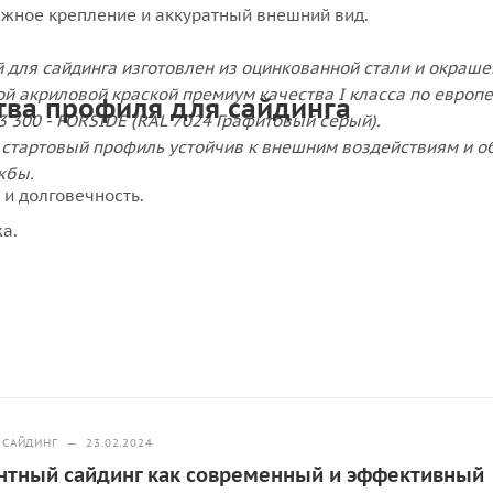
жное крепление и аккуратный внешний вид.
 для сайдинга изготовлен из оцинкованной стали и окраше
й акриловой краской премиум качества I класса по европ
ва профиля для сайдинга
3 300 - FORSIDE (RAL 7024 Графитовый серый).
стартовый профиль устойчив к внешним воздействиям и о
жбы.
 и долговечность.
а.
 САЙДИНГ
—
23.02.2024
тный сайдинг как современный и эффективный