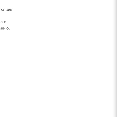
тся для
а и
данию.