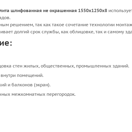
лита шлифованная не окрашенная 1550x1250x8
используе
адов.
ным решением, так как такое сочетание технологии монтаж
вает долгий срок службы, как облицовке, так и самому з
ие:
овка стен жилых, общественных, промышленных зданий.
 внутри помещений.
ий и балконов (экран).
чных межкомнатных перегородок.
санузлов, офисных помещений.
убки.
овых шахт, вентиляционных коробов.
снова под керамическую и клинкерную плитку.