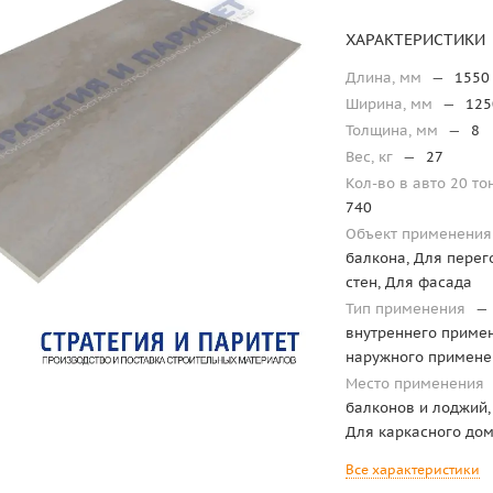
ХАРАКТЕРИСТИКИ
Длина, мм
—
1550
Ширина, мм
—
125
Толщина, мм
—
8
Вес, кг
—
27
Кол-во в авто 20 то
740
Объект применени
балкона, Для перег
стен, Для фасада
Тип применения
—
внутреннего приме
наружного примене
Место применения
балконов и лоджий,
Для каркасного до
Все характеристики