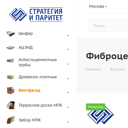
Москва
Шифер
АЦЭИД
Фиброце
Асбестоцементные
трубы
—
Главная
Каталог
Древесно-плитные
Вентфасад
Террасная доска МПК
Новинка
Забор МПК