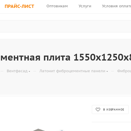
ПРАЙС-ЛИСТ
Оптовикам
Услуги
Условия оплат
ментная плита 1550x1250x
—
—
—
Вентфасад
Латонит фиброцементные панели
Фибро
В ИЗБРАННОЕ