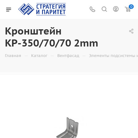
0
Кронштейн
КР-350/70/70 2mm
—
—
—
Главная
Каталог
Вентфасад
Элементы подсистемы 