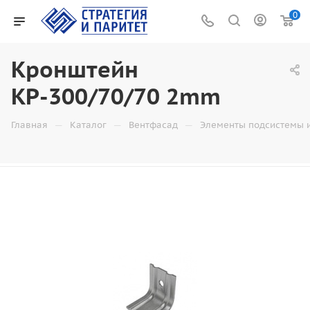
0
Кронштейн
КР-300/70/70 2mm
—
—
—
Главная
Каталог
Вентфасад
Элементы подсистемы 