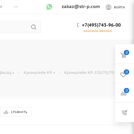
...
ы
zakaz@str-p.com
ВОЙТИ
+7(495)743-96-00
ЗАКАЗАТЬ ЗВОНОК
0
—
—
0
фасад
Кронштейн КР
Кронштейн КР-220/70/70 2mm
0
СРАВНИТЬ