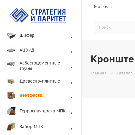
Москва
Шифер
АЦЭИД
Кронште
Асбестоцементные
трубы
—
Главная
Каталог
Древесно-плитные
Вентфасад
Террасная доска МПК
Забор МПК