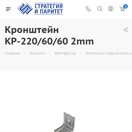
0
Кронштейн
КР-220/60/60 2mm
—
—
—
Главная
Каталог
Вентфасад
Элементы подсистемы 