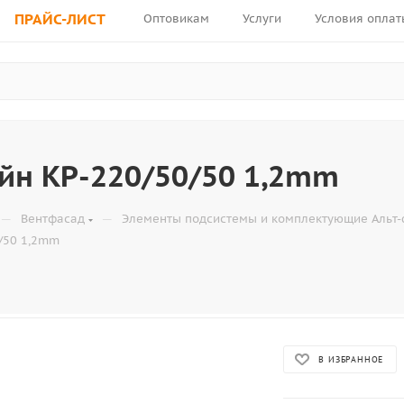
ПРАЙС-ЛИСТ
Оптовикам
Услуги
Условия оплат
йн КР-220/50/50 1,2mm
—
—
Вентфасад
Элементы подсистемы и комплектующие Альт-
/50 1,2mm
В ИЗБРАННОЕ