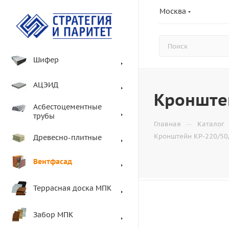
Москва
Шифер
АЦЭИД
Кронште
Асбестоцементные
трубы
—
Главная
Каталог
Кронштейн КР-220/50
Древесно-плитные
Вентфасад
Террасная доска МПК
Забор МПК