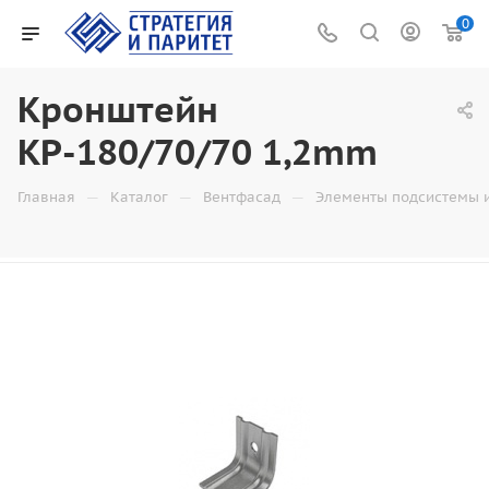
0
Кронштейн
КР-180/70/70 1,2mm
—
—
—
Главная
Каталог
Вентфасад
Элементы подсистемы 