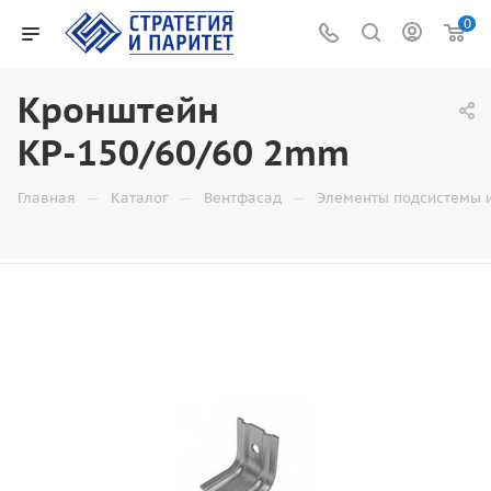
0
Кронштейн
КР-150/60/60 2mm
—
—
—
Главная
Каталог
Вентфасад
Элементы подсистемы 