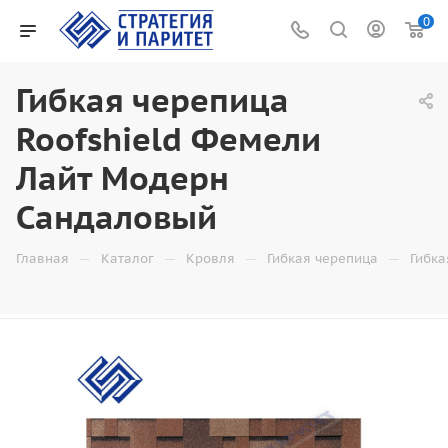
0
Гибкая черепица
Roofshield Фемели
Лайт Модерн
Сандаловый
—
—
—
—
Главная
Каталог
Кровля
Гибкая черепица
Гибка