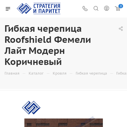
0
Гибкая черепица
Roofshield Фемели
Лайт Модерн
Коричневый
—
—
—
—
Главная
Каталог
Кровля
Гибкая черепица
Гибка