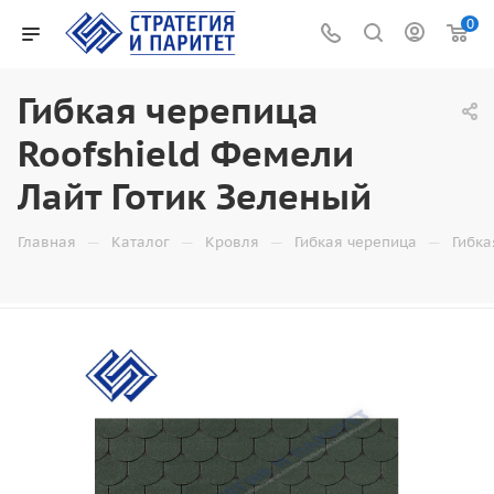
0
Гибкая черепица
Roofshield Фемели
Лайт Готик Зеленый
—
—
—
—
Главная
Каталог
Кровля
Гибкая черепица
Гибка