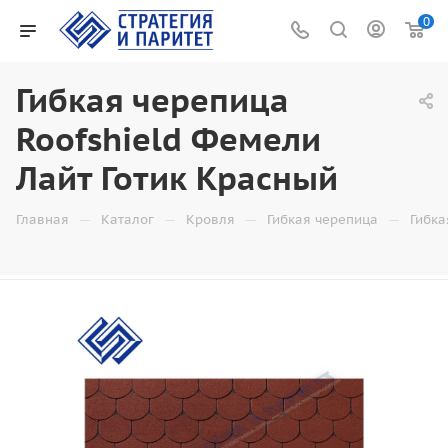
0
Гибкая черепица
Roofshield Фемели
Лайт Готик Красный
—
—
—
—
Главная
Каталог
Кровля
Гибкая черепица
Гибка