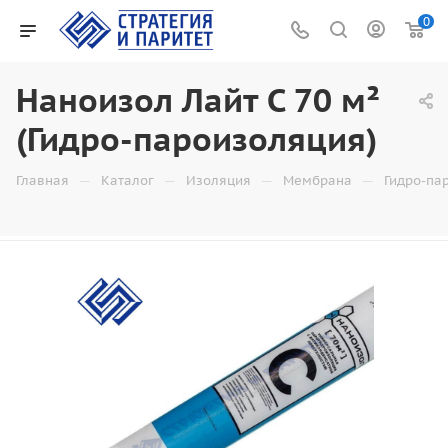
0
Наноизол Лайт C 70 м²
(Гидро-пароизоляция)
—
—
—
—
Главная
Каталог
Изоляция
Мембрана
Гидро-па