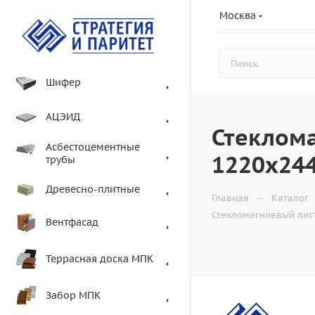
Москва
Шифер
АЦЭИД
Стеклома
Асбестоцементные
1220х24
трубы
Древесно-плитные
—
Главная
Каталог
Стекломагниевый лис
Вентфасад
Террасная доска МПК
Забор МПК