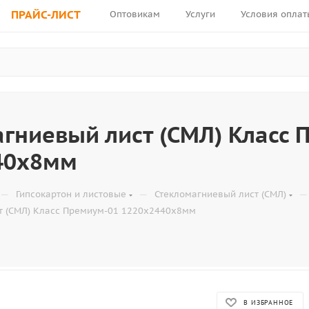
ПРАЙС-ЛИСТ
Оптовикам
Услуги
Условия оплат
гниевый лист (СМЛ) Класс 
40х8мм
—
—
—
Гипсокартон и листовые
Стекломагниевый лист (СМЛ)
т (СМЛ) Класс Премиум-01 1220х2440х8мм
В ИЗБРАННОЕ