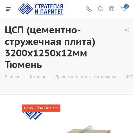
0
ЦСП (цементно-
стружечная плита)
3200х1250х12мм
Тюмень
—
—
—
Главная
Каталог
Древесно-плитные материалы
ЦСП
Цена - ТРАНЗИТ МО