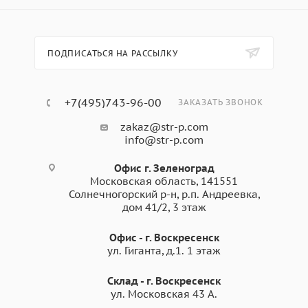
дверные панели, облицовки и перегородки
- Упаковка: транспортировочные ящики и контейнеры,
поддоны
ПОДПИСАТЬСЯ НА РАССЫЛКУ
- Розничная торговля и выставки
- Организация склада (стеллажи, ограждения и т.п.)
+7(495)743-96-00
ЗАКАЗАТЬ ЗВОНОК
zakaz@str-p.com
info@str-p.com
Офис г. Зеленоград
Московская область, 141551
Солнечногорский р-н, р.п. Андреевка,
дом 41/2, 3 этаж
Офис - г. Воскресенск
ул. Гиганта, д.1. 1 этаж
Склад - г. Воскресенск
ул. Московская 43 А.