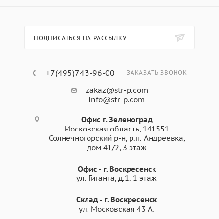
дверные панели, облицовки и перегородки
- Упаковка: транспортировочные ящики и контейнеры,
поддоны
ПОДПИСАТЬСЯ НА РАССЫЛКУ
- Розничная торговля и выставки
- Организация склада (стеллажи, ограждения и т.п.)
+7(495)743-96-00
ЗАКАЗАТЬ ЗВОНОК
zakaz@str-p.com
info@str-p.com
Офис г. Зеленоград
Московская область, 141551
Солнечногорский р-н, р.п. Андреевка,
дом 41/2, 3 этаж
Офис - г. Воскресенск
ул. Гиганта, д.1. 1 этаж
Склад - г. Воскресенск
ул. Московская 43 А.