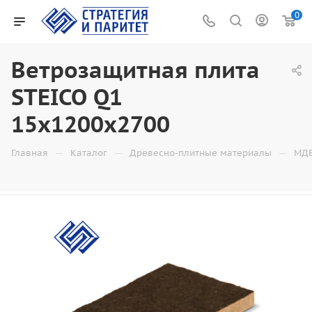
0
Ветрозащитная плита
STEICO Q1
15х1200х2700
—
—
—
Главная
Каталог
Древесно-плитные материалы
МД