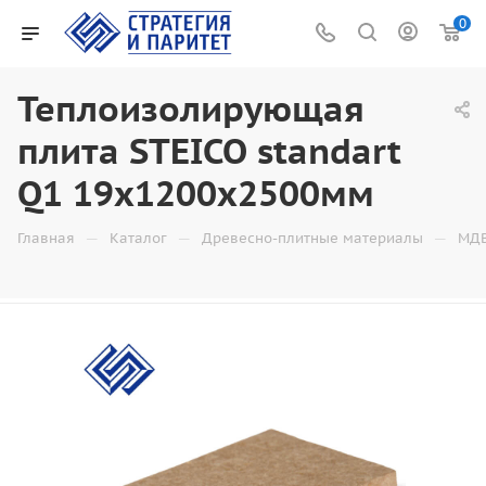
0
Теплоизолирующая
плита STEICO standart
Q1 19x1200x2500мм
—
—
—
Главная
Каталог
Древесно-плитные материалы
МД