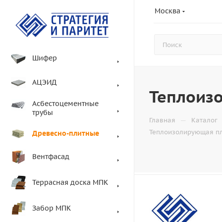
Москва
Шифер
АЦЭИД
Теплоиз
Асбестоцементные
трубы
—
Главная
Каталог
Теплоизолирующая пл
Древесно-плитные
Вентфасад
Террасная доска МПК
Забор МПК