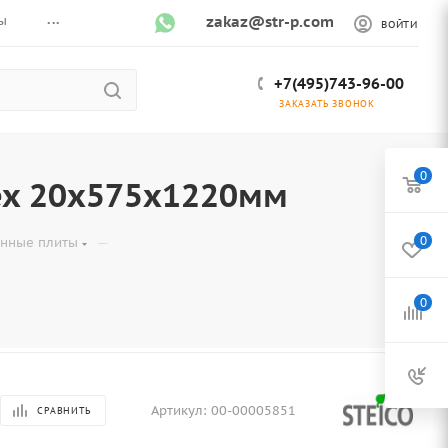
...
ы
zakaz@str-p.com
ВОЙТИ
+7(495)743-96-00
ЗАКАЗАТЬ ЗВОНОК
0
ex 20x575x1220мм
—
0
онные плиты
0
Артикул:
00-00005851
СРАВНИТЬ