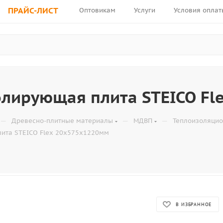
ПРАЙС-ЛИСТ
Оптовикам
Услуги
Условия оплат
олирующая плита STEICO Fl
—
—
—
Древесно-плитные материалы
МДВП
Теплоизоляци
ита STEICO Flex 20x575x1220мм
В ИЗБРАННОЕ