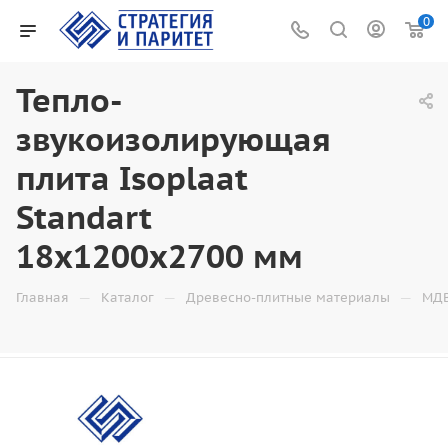
0
Тепло-
звукоизолирующая
плита Isoplaat
Standart
18x1200x2700 мм
—
—
—
Главная
Каталог
Древесно-плитные материалы
МД