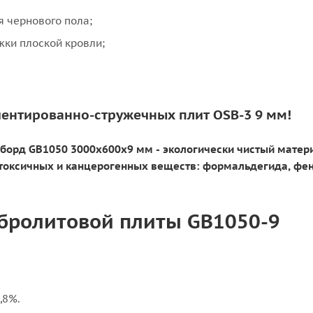
я чернового пола;
жки плоской кровли;
ентированно-стружечных плит OSB-3 9 мм!
борд GB1050 3000х600x9 мм - экологически чистый матери
оксичных и канцерогенных веществ: формальдегида, фен
бролитовой плиты GB1050-9
,8%.