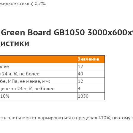
жидкое стекло) 0,2%.
Green Board GB1050 3000х600
ристики
Значение
олее
12
24 ч, %, не более
40
бе, МПа, не менее, мм:
12
ине за 24 ч, %, не более
4
± 10%
1050
сть плиты может варьироваться в пределах ±10%, поэтому 
к ±10%.