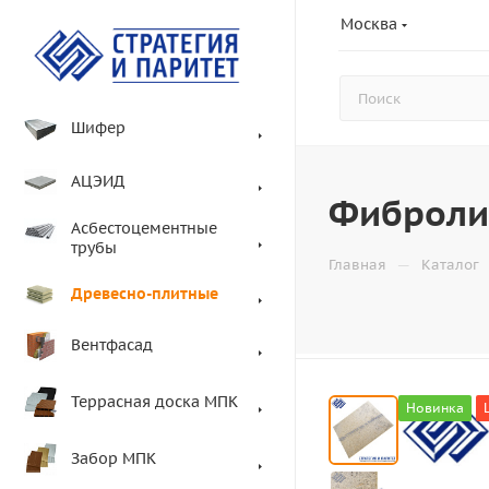
Москва
Шифер
АЦЭИД
Фибролит
Асбестоцементные
трубы
—
Главная
Каталог
Древесно-плитные
Вентфасад
Террасная доска МПК
Новинка
Забор МПК