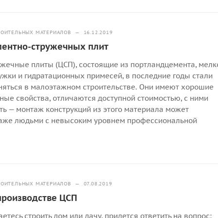
РОИТЕЛЬНЫХ МАТЕРИАЛОВ
—
16.12.2019
ментно-стружечных плит
жечные плиты (ЦСП), состоящие из портландцемента, мелк
ужки и гидратационных примесей, в последние годы стали
яться в малоэтажном строительстве. Они имеют хорошие
ные свойства, отличаются доступной стоимостью, с ними
ть — монтаж конструкций из этого материала может
даже людьми с невысоким уровнем профессиональной
.
РОИТЕЛЬНЫХ МАТЕРИАЛОВ
—
07.08.2019
производстве ЦСП
етесь строить дом или дачу, придется ответить на вопрос: