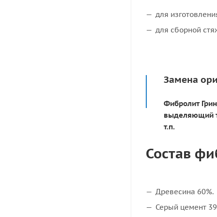
для изготовлени
для сборной стя
Замена ори
Фибролит Грин
выделяющий т
т.п.
Состав фи
Древесина 60%.
Серый цемент 39