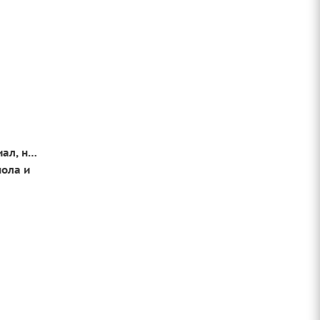
ал, не
ола и