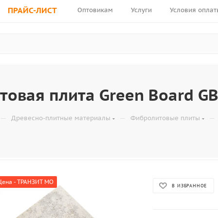
ПРАЙС-ЛИСТ
Оптовикам
Услуги
Условия оплат
овая плита Green Board G
—
—
—
Древесно-плитные материалы
Фибролитовые плиты
Цена - ТРАНЗИТ МО
В ИЗБРАННОЕ