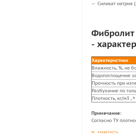
Силикат натрия (
Фибролит 
- характе
Характеристики
Влажность, %, не б
Водопоглощение за 
Прочность при изги
Разбухание по толщ
Плотность, кг/м3 , 
Примечание:
Согласно ТУ плотно
может иметь допус