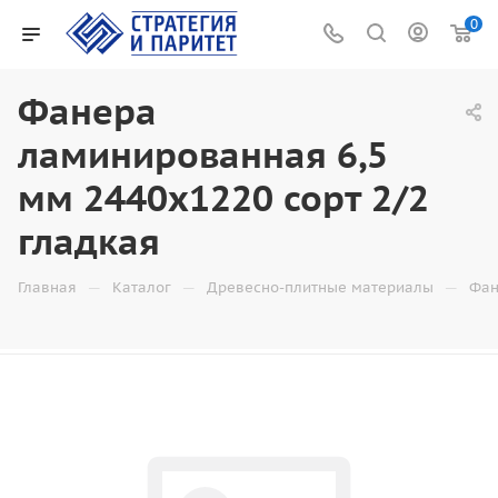
0
Фанера
ламинированная 6,5
мм 2440x1220 сорт 2/2
гладкая
—
—
—
Главная
Каталог
Древесно-плитные материалы
Фан