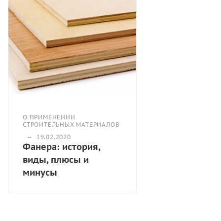
обработки, при распиливании с ней не возникает
трудностей. Главным недостатком фанеры является
нежелательное использования ее в жилых
помещениях. Это обусловлено тем, что
ламинированная фанера подвержена горению и в ее
состав входят вещества опасные для здоровья.
О ПРИМЕНЕНИИ
СТРОИТЕЛЬНЫХ МАТЕРИАЛОВ
—
19.02.2020
Фанера: история,
виды, плюсы и
минусы