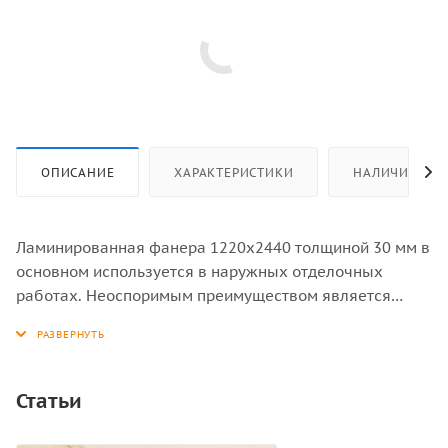
ОПИСАНИЕ
ХАРАКТЕРИСТИКИ
НАЛИЧИЕ
Ламинированная фанера 1220х2440 толщиной 30 мм в
основном используется в наружных отделочных
работах. Неоспоримым преимуществом является
многоразовое использование. Наружная часть
ламинированной фанеры не впитывает влагу и не
деформируется, разбирать и собирать опалубку из
фанеры можно не один раз.
Статьи
Ламинированная фанера прекрасно подвергается