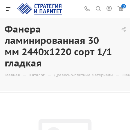
0
Фанера
ламинированная 30
мм 2440x1220 сорт 1/1
гладкая
—
—
—
Главная
Каталог
Древесно-плитные материалы
Фан