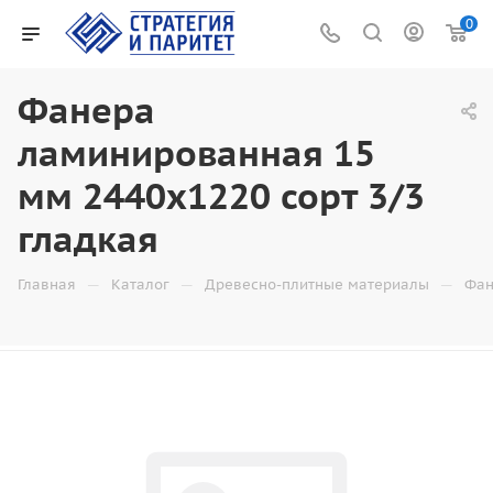
0
Фанера
ламинированная 15
мм 2440x1220 сорт 3/3
гладкая
—
—
—
Главная
Каталог
Древесно-плитные материалы
Фан