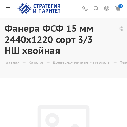
0
Фанера ФСФ 15 мм
2440x1220 сорт 3/3
НШ хвойная
—
—
—
Главная
Каталог
Древесно-плитные материалы
Фан