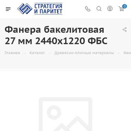
0
Фанера бакелитовая
27 мм 2440x1220 ФБС
—
—
—
Главная
Каталог
Древесно-плитные материалы
Фан