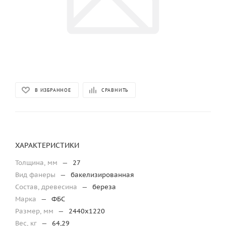
В ИЗБРАННОЕ
СРАВНИТЬ
ХАРАКТЕРИСТИКИ
Толщина, мм
—
27
Вид фанеры
—
бакелизированная
Состав, древесина
—
береза
Марка
—
ФБС
Размер, мм
—
2440х1220
Вес, кг
—
64,29