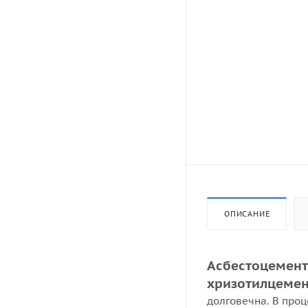
ОПИСАНИЕ
Асбестоцементн
хризотилцемен
долговечна. В про