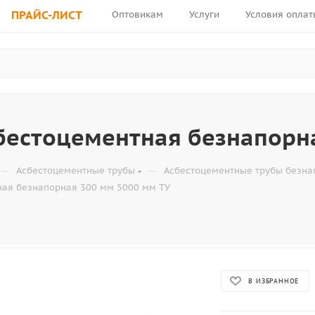
ПРАЙС-ЛИСТ
Оптовикам
Услуги
Условия оплат
бестоцементная безнапорн
—
—
Асбестоцементные трубы
Асбестоцементные трубы безн
ная безнапорная 300 мм 5000 мм ТУ
В ИЗБРАННОЕ