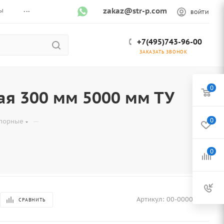
...
ы
zakaz@str-p.com
ВОЙТИ
+7(495)743-96-00
ЗАКАЗАТЬ ЗВОНОК
0
ая 300 мм 5000 мм ТУ
—
0
апорные
0
Артикул:
00-00005685
СРАВНИТЬ