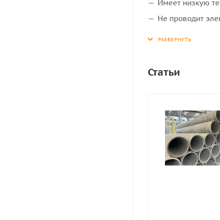
Имеет низкую теп
Не проводит эле
Водонепроницаем
Устойчива в агр
Легкость и удоб
Статьи
Имеет длительны