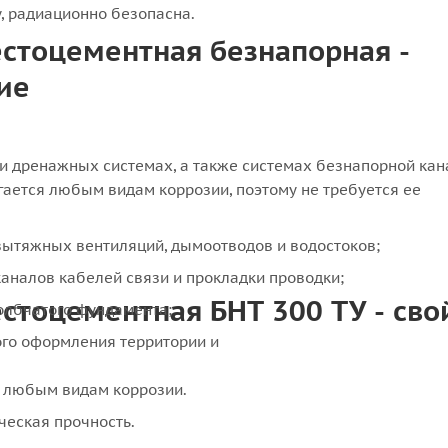
 радиационно безопасна.
естоцементная безнапорная -
ие
и дренажных системах, а также системах безнапорной кан
гается любым видам коррозии, поэтому не требуется ее
вытяжных вентиляций, дымоотводов и водостоков;
каналов кабелей связи и прокладки проводки;
естоцементная БНТ 300 ТУ - сво
олбчатого фундамента;
го оформления территории и
я любым видам коррозии.
еская прочность.