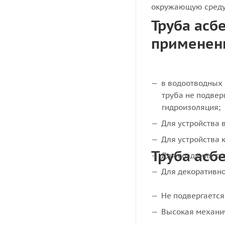
окружающую среду,
Труба асб
применен
в водоотводных 
труба не подвер
гидроизоляция;
Для устройства 
Для устройства 
Труба асб
Для создания ст
Для декоративно
Не подвергаетс
Высокая механич