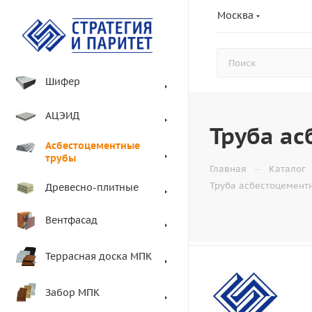
Москва
Шифер
АЦЭИД
Труба ас
Асбестоцементные
трубы
—
Главная
Каталог
Труба асбестоцемент
Древесно-плитные
Вентфасад
Террасная доска МПК
Забор МПК