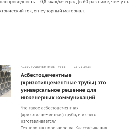
лопроводность – 0,8 ккал/м·ч·град (в 60 раз ниже, чем у ст
ктрический ток, огнеупорный материал.
а, не разбухает.
ессивных (щелочной и слабокислой) средах.
ство монтажа.
й срок эксплуатации.
АСБЕСТОЦЕМЕНТНЫЕ ТРУБЫ
—
15.01.2025
Асбестоцементные
(хризотилцементные трубы) это
универсальное решение для
инженерных коммуникаций
Что такое асбестоцементная
(хризотилцементная) труба, и из чего
изготавливается?
Технология производства. Классификация