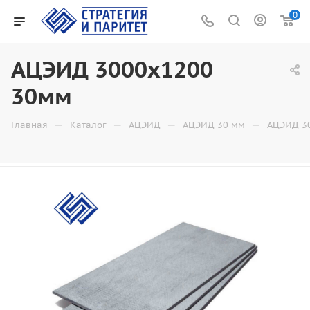
0
АЦЭИД 3000х1200
30мм
—
—
—
—
Главная
Каталог
АЦЭИД
АЦЭИД 30 мм
АЦЭИД 3